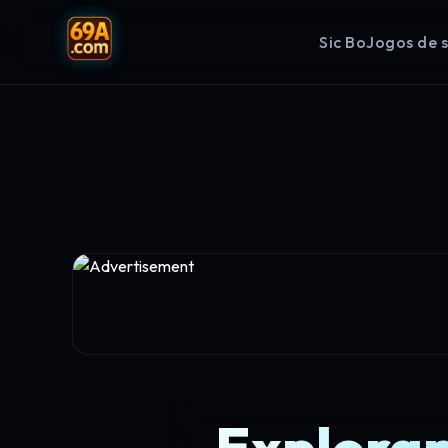
Sic Bo
Jogos de 
Explora