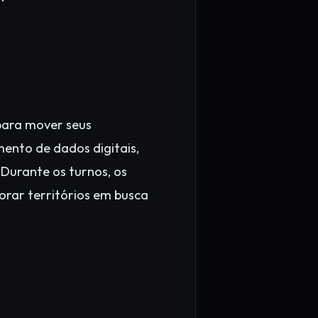
para mover seus
ento de dados digitais,
Durante os turnos, os
rar territórios em busca