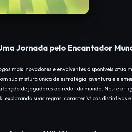
Uma Jornada pelo Encantador Mund
ogos mais inovadores e envolventes disponíveis atua
om sua mistura única de estratégia, aventura e elemen
atenção de jogadores ao redor do mundo. Neste arti
 explorando suas regras, características distintivas e