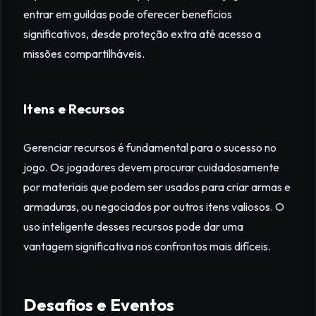
entrar em guildas pode oferecer benefícios
significativos, desde proteção extra até acesso a
missões compartilháveis.
Itens e Recursos
Gerenciar recursos é fundamental para o sucesso no
jogo. Os jogadores devem procurar cuidadosamente
por materiais que podem ser usados para criar armas e
armaduras, ou negociados por outros itens valiosos. O
uso inteligente desses recursos pode dar uma
vantagem significativa nos confrontos mais difíceis.
Desafios e Eventos