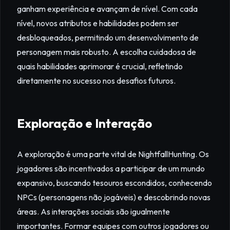
ganham experiência e avançam de nível. Com cada
nível, novos atributos e habilidades podem ser
desbloqueados, permitindo um desenvolvimento de
personagem mais robusto. A escolha cuidadosa de
quais habilidades aprimorar é crucial, refletindo
diretamente no sucesso nos desafios futuros.
Exploração e Interação
A exploração é uma parte vital de NightfallHunting. Os
jogadores são incentivados a participar de um mundo
expansivo, buscando tesouros escondidos, conhecendo
NPCs (personagens não jogáveis) e descobrindo novas
áreas. As interações sociais são igualmente
importantes. Formar equipes com outros jogadores ou