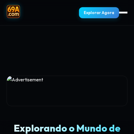
Explorar Agora
Explorando o Mundo de