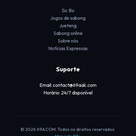
Sic Bo
Jogos de sabong
Jueteng
Sabong online
Sobre nós
Notícias Expressas
Suporte
Email: contact@69aak.com
Horário: 24/7 disponível
© 2026 69A.COM. Todos os direitos reservados.