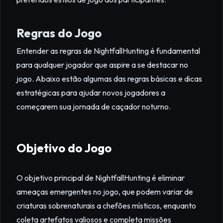
Regras do Jogo
Entender as regras de NightfallHunting é fundamental
para qualquer jogador que aspire a se destacar no
jogo. Abaixo estão algumas das regras básicas e dicas
estratégicas para ajudar novos jogadores a
começarem sua jornada de caçador noturno.
Objetivo do Jogo
O objetivo principal de NightfallHunting é eliminar
ameaças emergentes no jogo, que podem variar de
criaturas sobrenaturais a chefões místicos, enquanto
coleta artefatos valiosos e completa missões