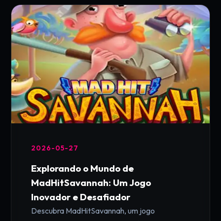
2026-05-27
Explorando o Mundo de
MadHitSavannah: Um Jogo
Inovador e Desafiador
Descubra MadHitSavannah, um jogo