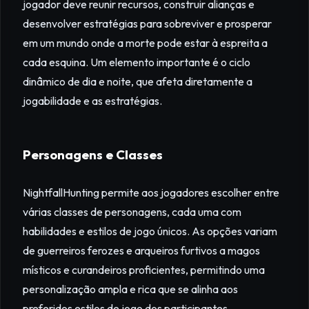
jogador deve reunir recursos, construir alianças e
desenvolver estratégias para sobreviver e prosperar
em um mundo onde a morte pode estar à espreita a
cada esquina. Um elemento importante é o ciclo
dinâmico de dia e noite, que afeta diretamente a
jogabilidade e as estratégias.
Personagens e Classes
NightfallHunting permite aos jogadores escolher entre
várias classes de personagens, cada uma com
habilidades e estilos de jogo únicos. As opções variam
de guerreiros ferozes e arqueiros furtivos a magos
místicos e curandeiros proficientes, permitindo uma
personalização ampla e rica que se alinha aos
preferidos estilos de jogo dos participantes.