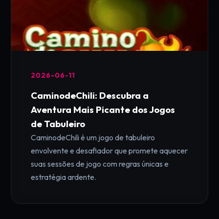
2026-06-11
CaminodeChili: Descubra a
Aventura Mais Picante dos Jogos
de Tabuleiro
CaminodeChili é um jogo de tabuleiro
envolvente e desafiador que promete aquecer
suas sessões de jogo com regras únicas e
estratégia ardente.