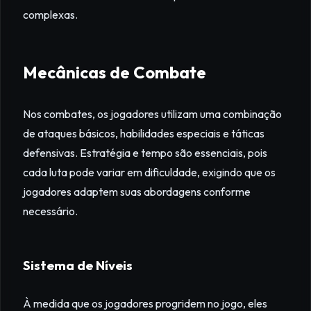
complexas.
Mecânicas de Combate
Nos combates, os jogadores utilizam uma combinação
de ataques básicos, habilidades especiais e táticas
defensivas. Estratégia e tempo são essenciais, pois
cada luta pode variar em dificuldade, exigindo que os
jogadores adaptem suas abordagens conforme
necessário.
Sistema de Níveis
À medida que os jogadores progridem no jogo, eles