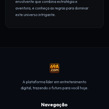
envolvente que combina estratégia e
aventura, e conheça as regras para dominar
este universo intrigante.
A plataforma líder em entretenimento
digital, trazendo o futuro para você hoje.
Navegação