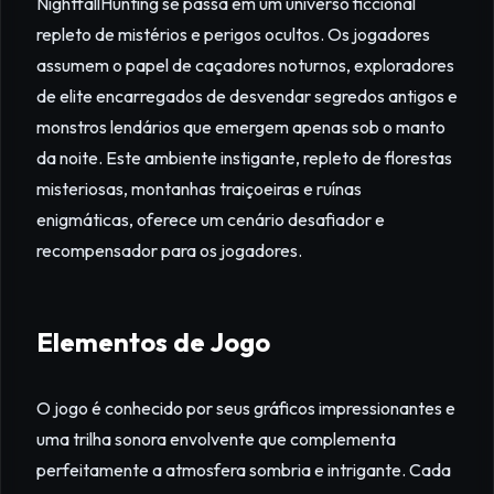
NightfallHunting se passa em um universo ficcional
repleto de mistérios e perigos ocultos. Os jogadores
assumem o papel de caçadores noturnos, exploradores
de elite encarregados de desvendar segredos antigos e
monstros lendários que emergem apenas sob o manto
da noite. Este ambiente instigante, repleto de florestas
misteriosas, montanhas traiçoeiras e ruínas
enigmáticas, oferece um cenário desafiador e
recompensador para os jogadores.
Elementos de Jogo
O jogo é conhecido por seus gráficos impressionantes e
uma trilha sonora envolvente que complementa
perfeitamente a atmosfera sombria e intrigante. Cada