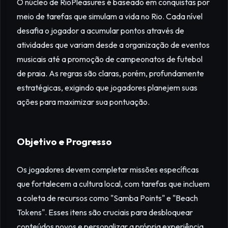
O núcleo de RioPleasures é baseado em conquistas por
meio de tarefas que simulam a vida no Rio. Cada nível
desafia o jogador a acumular pontos através de
atividades que variam desde a organização de eventos
musicais até a promoção de campeonatos de futebol
de praia. As regras são claras, porém, profundamente
estratégicas, exigindo que jogadores planejem suas
ações para maximizar sua pontuação.
Objetivo e Progresso
Os jogadores devem completar missões específicas
que fortalecem a cultura local, com tarefas que incluem
a coleta de recursos como "Samba Points" e "Beach
Tokens". Esses itens são cruciais para desbloquear
conteúdos novos e personalizar a própria experiência